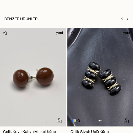
BENZER ÜRÜNLER
yeni
yeni
3
Çelik Koyu Kahve Misket Küpe
Çelik Siyah Üçlü Küpe