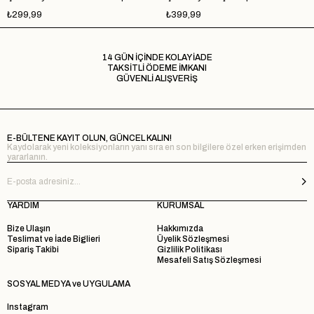
₺299,99
₺399,99
14 GÜN İÇİNDE KOLAY İADE
TAKSİTLİ ÖDEME İMKANI
GÜVENLİ ALIŞVERİŞ
E-BÜLTENE KAYIT OLUN, GÜNCEL KALIN!
Kaydolarak yeni koleksiyonların yanı sıra en son bilgilere özel erken erişimden
yararlanın.
YARDIM
KURUMSAL
Bize Ulaşın
Hakkımızda
Teslimat ve İade Biglieri
Üyelik Sözleşmesi
Sipariş Takibi
Gizlilik Politikası
Mesafeli Satış Sözleşmesi
SOSYAL MEDYA ve UYGULAMA
Instagram