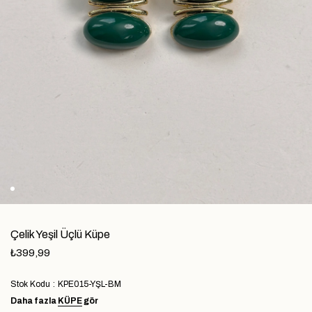
Çelik Yeşil Üçlü Küpe
₺399,99
Stok Kodu
KPE015-YŞL-BM
Daha fazla
KÜPE
gör