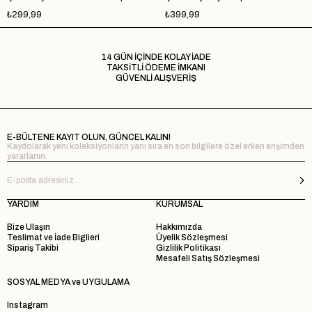
₺299,99
₺399,99
14 GÜN İÇİNDE KOLAY İADE
TAKSİTLİ ÖDEME İMKANI
GÜVENLİ ALIŞVERİŞ
E-BÜLTENE KAYIT OLUN, GÜNCEL KALIN!
Kaydolarak yeni koleksiyonların yanı sıra en son bilgilere özel erken erişimden
yararlanın.
YARDIM
KURUMSAL
Bize Ulaşın
Hakkımızda
Teslimat ve İade Biglieri
Üyelik Sözleşmesi
Sipariş Takibi
Gizlilik Politikası
Mesafeli Satış Sözleşmesi
SOSYAL MEDYA ve UYGULAMA
Instagram