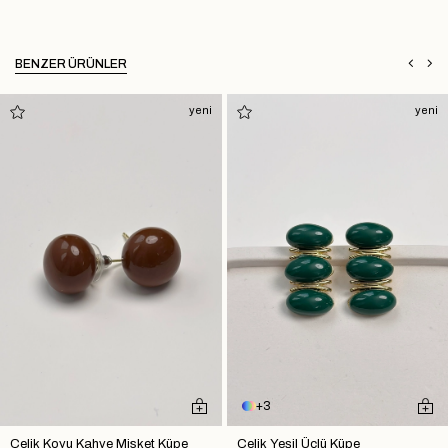
BENZER ÜRÜNLER
yeni
yeni
3
Çelik Koyu Kahve Misket Küpe
Çelik Yeşil Üçlü Küpe