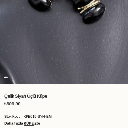
Çelik Siyah Üçlü Küpe
₺399,99
Stok Kodu
KPE015-SYH-BM
Daha fazla
KÜPE
gör