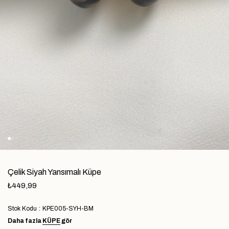
Çelik Siyah Yansımalı Küpe
₺449,99
Stok Kodu
KPE005-SYH-BM
Daha fazla
KÜPE
gör