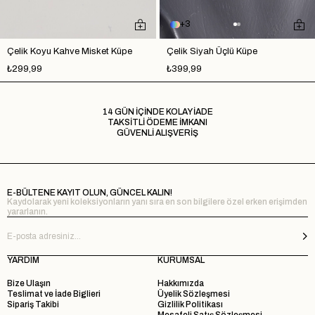
3
Çelik Koyu Kahve Misket Küpe
Çelik Siyah Üçlü Küpe
₺299,99
₺399,99
14 GÜN İÇİNDE KOLAY İADE
TAKSİTLİ ÖDEME İMKANI
GÜVENLİ ALIŞVERİŞ
E-BÜLTENE KAYIT OLUN, GÜNCEL KALIN!
Kaydolarak yeni koleksiyonların yanı sıra en son bilgilere özel erken erişimden
yararlanın.
YARDIM
KURUMSAL
Bize Ulaşın
Hakkımızda
Teslimat ve İade Biglieri
Üyelik Sözleşmesi
Sipariş Takibi
Gizlilik Politikası
Mesafeli Satış Sözleşmesi