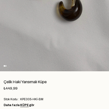
Çelik Haki Yansımalı Küpe
₺449,99
Stok Kodu
KPE005-HKİ-BM
Daha fazla
KÜPE
gör