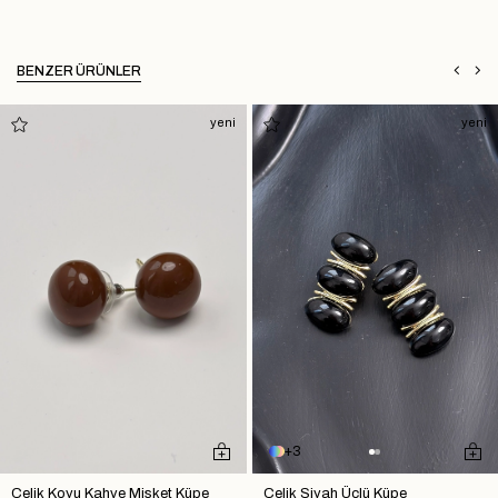
BENZER ÜRÜNLER
yeni
yeni
3
Çelik Koyu Kahve Misket Küpe
Çelik Siyah Üçlü Küpe