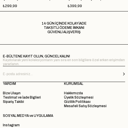
₺299,99
₺399,99
14 GÜN İÇİNDE KOLAY İADE
TAKSİTLİ ÖDEME İMKANI
GÜVENLİ ALIŞVERİŞ
E-BÜLTENE KAYIT OLUN, GÜNCEL KALIN!
Kaydolarak yeni koleksiyonların yanı sıra en son bilgilere özel erken erişimden
yararlanın.
YARDIM
KURUMSAL
Bize Ulaşın
Hakkımızda
Teslimat ve İade Biglieri
Üyelik Sözleşmesi
Sipariş Takibi
Gizlilik Politikası
Mesafeli Satış Sözleşmesi
SOSYAL MEDYA ve UYGULAMA
Instagram