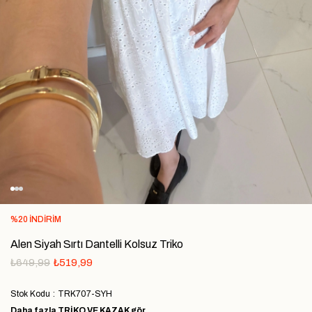
%
20
İNDIRIM
Alen Siyah Sırtı Dantelli Kolsuz Triko
₺649,99
₺519,99
Stok Kodu
TRK707-SYH
Daha fazla
TRIKO VE KAZAK
gör