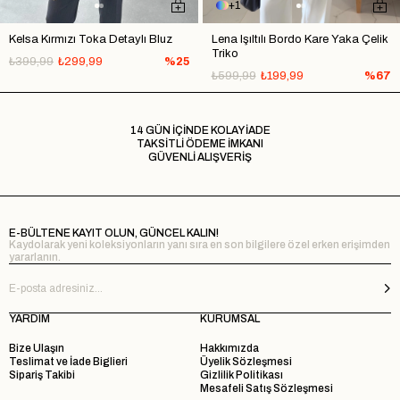
1
Kelsa Kırmızı Toka Detaylı Bluz
Lena Işıltılı Bordo Kare Yaka Çelik
Triko
₺399,99
₺299,99
%25
₺599,99
₺199,99
%67
14 GÜN İÇİNDE KOLAY İADE
TAKSİTLİ ÖDEME İMKANI
GÜVENLİ ALIŞVERİŞ
E-BÜLTENE KAYIT OLUN, GÜNCEL KALIN!
Kaydolarak yeni koleksiyonların yanı sıra en son bilgilere özel erken erişimden
yararlanın.
YARDIM
KURUMSAL
Bize Ulaşın
Hakkımızda
Teslimat ve İade Biglieri
Üyelik Sözleşmesi
Sipariş Takibi
Gizlilik Politikası
Mesafeli Satış Sözleşmesi