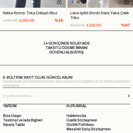
1
Kelsa Kırmızı Toka Detaylı Bluz
Lena Işıltılı Bordo Kare Yaka Çelik
Triko
₺399,99
₺299,99
%25
₺599,99
₺199,99
%67
14 GÜN İÇİNDE KOLAY İADE
TAKSİTLİ ÖDEME İMKANI
GÜVENLİ ALIŞVERİŞ
E-BÜLTENE KAYIT OLUN, GÜNCEL KALIN!
Kaydolarak yeni koleksiyonların yanı sıra en son bilgilere özel erken erişimden
yararlanın.
YARDIM
KURUMSAL
Bize Ulaşın
Hakkımızda
Teslimat ve İade Biglieri
Üyelik Sözleşmesi
Sipariş Takibi
Gizlilik Politikası
Mesafeli Satış Sözleşmesi