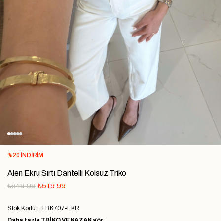
%
20
İNDIRIM
Alen Ekru Sırtı Dantelli Kolsuz Triko
₺649,99
₺519,99
Stok Kodu
TRK707-EKR
Daha fazla
TRIKO VE KAZAK
gör