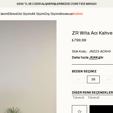
2500 TL VE ÜZERİ ALIŞVERİŞLERİNİZDE ÜCRETSİZ KARGO!
Takım
Elbise
Üst Giyim
Alt Giyim
Dış Giyim
Aksesuar
İndirim
ZR Wita Acı Kahve
₺799,99
Stok Kodu
JN223-ACKHV
Daha fazla
JEAN
gör
BEDEN
34
36
38
DIĞER RENK SEÇENEKLER
Tükendi
Tükendi