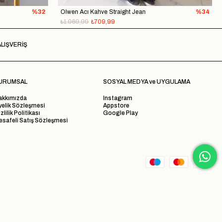
%32
Olwen Acı Kahve Straight Jean
%34
₺1.069,99
₺709,99
LIŞVERİŞ
URUMSAL
SOSYAL MEDYA ve UYGULAMA
akkımızda
Instagram
yelik Sözleşmesi
Appstore
zlilik Politikası
Google Play
safeli Satış Sözleşmesi