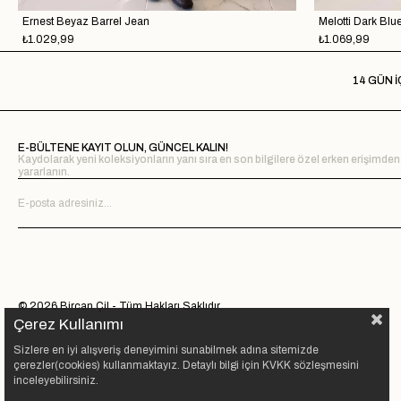
Ernest Beyaz Barrel Jean
₺1.029,99
₺1.069,99
14 GÜN İ
E-BÜLTENE KAYIT OLUN, GÜNCEL KALIN!
Kaydolarak yeni koleksiyonların yanı sıra en son bilgilere özel erken erişimden
yararlanın.
© 2026 Bircan Çil - Tüm Hakları Saklıdır.
Çerez Kullanımı
Sizlere en iyi alışveriş deneyimini sunabilmek adına sitemizde
çerezler(cookies) kullanmaktayız. Detaylı bilgi için KVKK sözleşmesini
inceleyebilirsiniz.