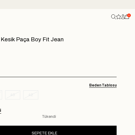
0
 Kesik Paça Boy Fit Jean
Beden Tablosu
40
42
I
Tükendi