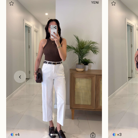
YENİ
4
3