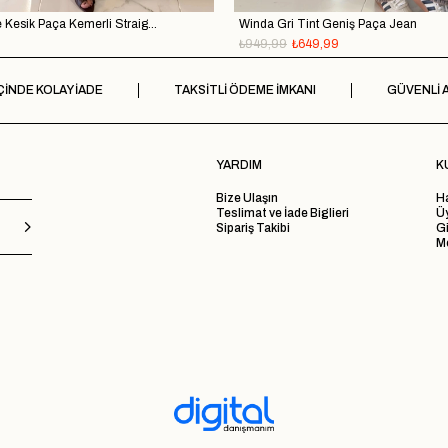
Melotti Dark Blue Kesik Paça Kemerli Straight Jean
Winda Gri Tint Geniş Paça Jean
₺949,99
₺649,99
ÇİNDE KOLAY İADE
TAKSİTLİ ÖDEME İMKANI
GÜVENLİ A
YARDIM
K
Bize Ulaşın
H
Teslimat ve İade Biglieri
Ü
Sipariş Takibi
Gi
Me