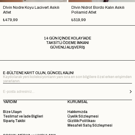
Dlvin Nodre Koyu Lacivert Askılı
Dlvin Nidrot Bordo Kalın Askılı
Atlet
Poliamid Atlet
₺479,99
₺519,99
14 GÜN İÇİNDE KOLAY İADE
TAKSİTLİ ÖDEME İMKANI
GÜVENLİ ALIŞVERİŞ
E-BÜLTENE KAYIT OLUN, GÜNCEL KALIN!
Kaydolarak yeni koleksiyonların yanı sıra en son bilgilere özel erken erişimden
yararlanın.
YARDIM
KURUMSAL
Bize Ulaşın
Hakkımızda
Teslimat ve İade Biglieri
Üyelik Sözleşmesi
Sipariş Takibi
Gizlilik Politikası
Mesafeli Satış Sözleşmesi