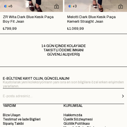
6
3
ZR Wita Dark Blue Kesik Paça
Melotti Dark Blue Kesik Paça
Boy Fit Jean
Kemerli Straight Jean
₺799,99
₺1.069,99
14 GÜN İÇİNDE KOLAY İADE
TAKSİTLİ ÖDEME İMKANI
GÜVENLİ ALIŞVERİŞ
E-BÜLTENE KAYIT OLUN, GÜNCEL KALIN!
Kaydolarak yeni koleksiyonların yanı sıra en son bilgilere özel erken erişimden
yararlanın.
YARDIM
KURUMSAL
Bize Ulaşın
Hakkımızda
Teslimat ve İade Biglieri
Üyelik Sözleşmesi
Sipariş Takibi
Gizlilik Politikası