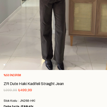
%
50
İNDIRIM
ZR Dute Haki Kadifeli Straıght Jean
₺999,99
₺499,99
Stok Kodu
JN268-HKİ
Daha fazla
JEAN
gör