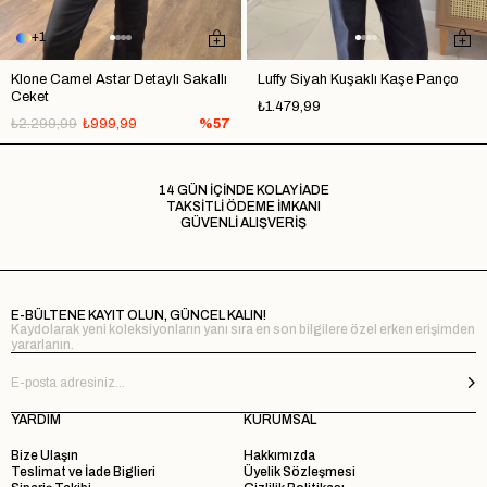
1
Klone Camel Astar Detaylı Sakallı
Luffy Siyah Kuşaklı Kaşe Panço
Ceket
₺1.479,99
₺2.299,99
₺999,99
%57
14 GÜN İÇİNDE KOLAY İADE
TAKSİTLİ ÖDEME İMKANI
GÜVENLİ ALIŞVERİŞ
E-BÜLTENE KAYIT OLUN, GÜNCEL KALIN!
Kaydolarak yeni koleksiyonların yanı sıra en son bilgilere özel erken erişimden
yararlanın.
YARDIM
KURUMSAL
Bize Ulaşın
Hakkımızda
Teslimat ve İade Biglieri
Üyelik Sözleşmesi