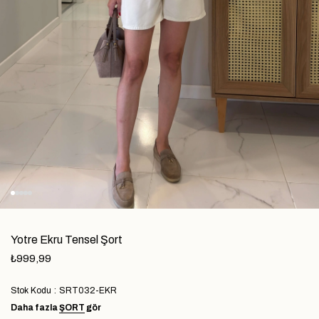
Yotre Ekru Tensel Şort
₺999,99
Stok Kodu
SRT032-EKR
Daha fazla
ŞORT
gör