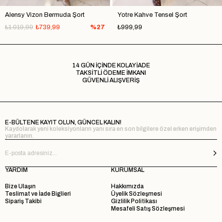
Alensy Vizon Bermuda Şort
Yotre Kahve Tensel Şort
₺1.019,99
₺739,99
%27
₺999,99
14 GÜN İÇİNDE KOLAY İADE
TAKSİTLİ ÖDEME İMKANI
GÜVENLİ ALIŞVERİŞ
E-BÜLTENE KAYIT OLUN, GÜNCEL KALIN!
Kaydolarak yeni koleksiyonların yanı sıra en son bilgilere özel erken erişimden
yararlanın.
YARDIM
KURUMSAL
Bize Ulaşın
Hakkımızda
Teslimat ve İade Biglieri
Üyelik Sözleşmesi
Sipariş Takibi
Gizlilik Politikası
Mesafeli Satış Sözleşmesi