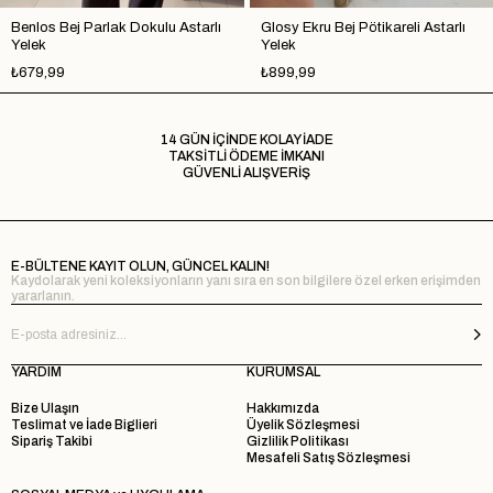
Benlos Bej Parlak Dokulu Astarlı
Glosy Ekru Bej Pötikareli Astarlı
Yelek
Yelek
₺679,99
₺899,99
14 GÜN İÇİNDE KOLAY İADE
TAKSİTLİ ÖDEME İMKANI
GÜVENLİ ALIŞVERİŞ
E-BÜLTENE KAYIT OLUN, GÜNCEL KALIN!
Kaydolarak yeni koleksiyonların yanı sıra en son bilgilere özel erken erişimden
yararlanın.
YARDIM
KURUMSAL
Bize Ulaşın
Hakkımızda
Teslimat ve İade Biglieri
Üyelik Sözleşmesi
Sipariş Takibi
Gizlilik Politikası
Mesafeli Satış Sözleşmesi