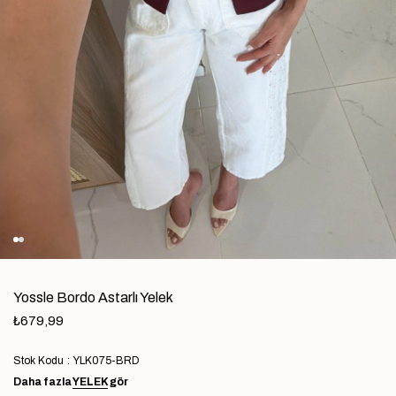
Yossle Bordo Astarlı Yelek
₺679,99
Stok Kodu
YLK075-BRD
Daha fazla
YELEK
gör