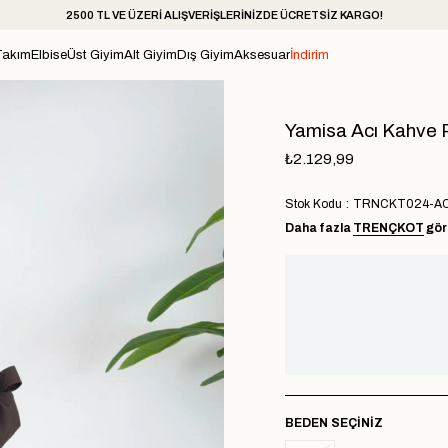
2500 TL VE ÜZERİ ALIŞVERİŞLERİNİZDE ÜCRETSİZ KARGO!
Takım
Elbise
Üst Giyim
Alt Giyim
Dış Giyim
Aksesuar
İndirim
Yamisa Acı Kahve 
₺2.129,99
Stok Kodu
TRNCKT024-A
Daha fazla
TRENÇKOT
gör
BEDEN