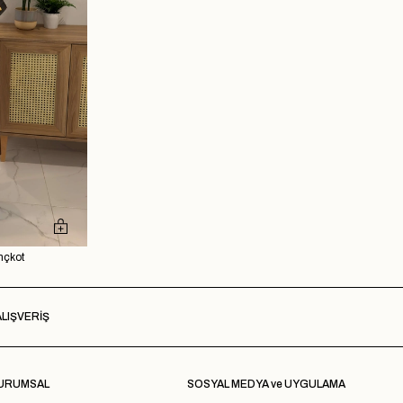
nçkot
LIŞVERİŞ
URUMSAL
SOSYAL MEDYA ve UYGULAMA