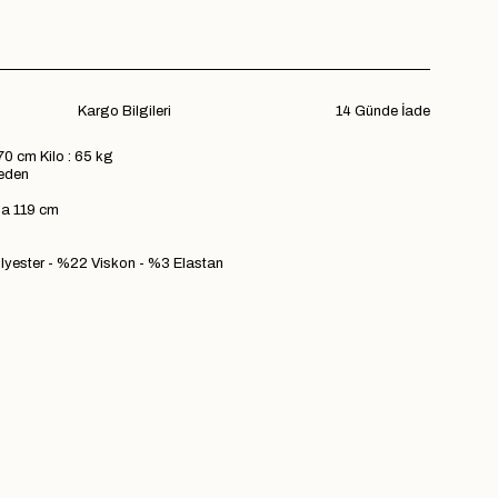
Kargo Bilgileri
14 Günde İade
70 cm Kilo : 65 kg
eden
 119 cm
ester - %22 Viskon - %3 Elastan