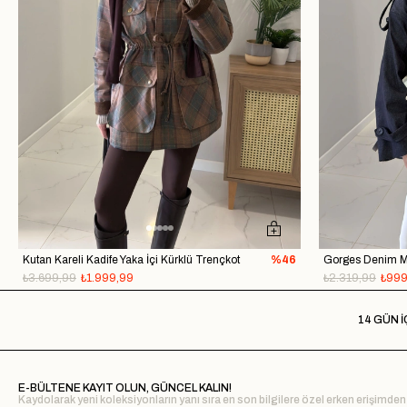
Kutan Kareli Kadife Yaka İçi Kürklü Trençkot
%46
₺3.699,99
₺1.999,99
₺2.319,99
₺999
14 GÜN İ
E-BÜLTENE KAYIT OLUN, GÜNCEL KALIN!
Kaydolarak yeni koleksiyonların yanı sıra en son bilgilere özel erken erişimden