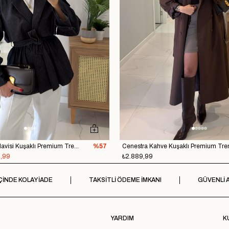
Gorges Denim Mavisi Kuşaklı Premium Trençkot
%57
Cenestra Kahve Kuşaklı Premium Tre
,99
₺2.889,99
ÇİNDE KOLAY İADE
TAKSİTLİ ÖDEME İMKANI
GÜVENLİ A
YARDIM
K