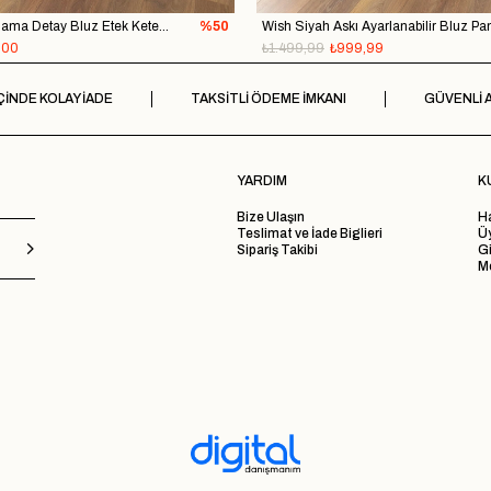
Yeta Pembe Bağlama Detay Bluz Etek Keten Takım
%50
,00
₺1.499,99
₺999,99
ÇİNDE KOLAY İADE
TAKSİTLİ ÖDEME İMKANI
GÜVENLİ A
YARDIM
K
Bize Ulaşın
H
Teslimat ve İade Biglieri
Ü
Sipariş Takibi
Gi
Me