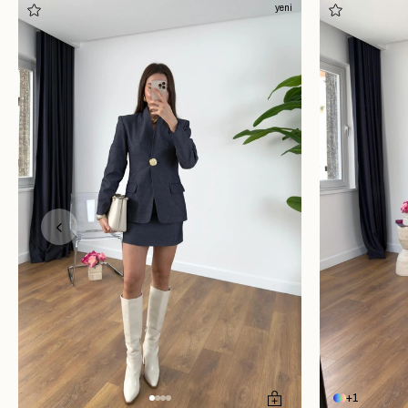
yeni
1