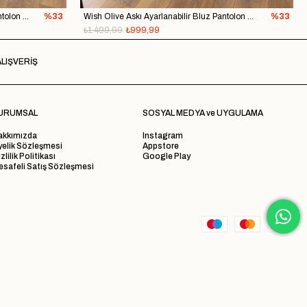
Wish Siyah Askı Ayarlanabilir Bluz Pantolon Takım
%33
Wish Olive Askı Ayarlanabilir Bluz Pantolon Takım
%33
₺1.499,99
₺999,99
LIŞVERİŞ
URUMSAL
SOSYAL MEDYA ve UYGULAMA
akkımızda
Instagram
yelik Sözleşmesi
Appstore
zlilik Politikası
Google Play
safeli Satış Sözleşmesi