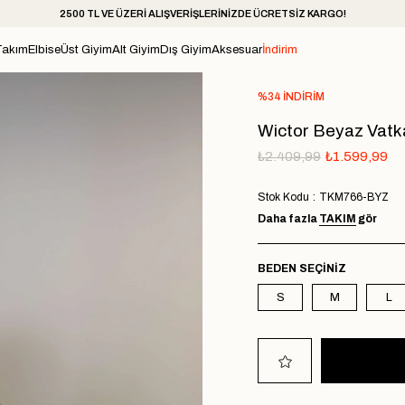
2500 TL VE ÜZERİ ALIŞVERİŞLERİNİZDE ÜCRETSİZ KARGO!
Takım
Elbise
Üst Giyim
Alt Giyim
Dış Giyim
Aksesuar
İndirim
%
34
İNDIRIM
Wictor Beyaz Vatka
₺2.409,99
₺1.599,99
Stok Kodu
TKM766-BYZ
Daha fazla
TAKIM
gör
BEDEN
S
M
L