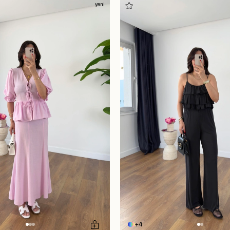
yeni
4