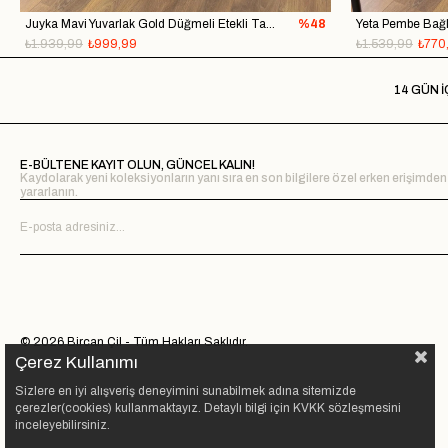
Juyka Mavi Yuvarlak Gold Düğmeli Etekli Takım
%48
₺1.939,99
₺999,99
₺1.539,99
₺770
14 GÜN İ
E-BÜLTENE KAYIT OLUN, GÜNCEL KALIN!
Kaydolarak yeni koleksiyonların yanı sıra en son bilgilere özel erken erişimden
yararlanın.
© 2026 Bircan Çil - Tüm Hakları Saklıdır.
Çerez Kullanımı
Sizlere en iyi alışveriş deneyimini sunabilmek adına sitemizde
çerezler(cookies) kullanmaktayız. Detaylı bilgi için KVKK sözleşmesini
inceleyebilirsiniz.