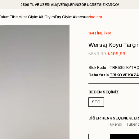
2500 TL VE ÜZERİ ALIŞVERİŞLERİNİZDE ÜCRETSİZ KARGO!
Takım
Elbise
Üst Giyim
Alt Giyim
Dış Giyim
Aksesuar
İndirim
%
41
İNDIRIM
Wersaj Koyu Tarçın 
₺849,99
₺499,99
Stok Kodu
TRK630-KYTR
Daha fazla
TRIKO VE KAZ
BEDEN
STD
DIĞER RENK SEÇENEKLER
Tükendi
Tükend