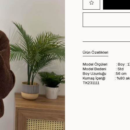
Ürün Özellikleri
Model Ölçüleri : Boy : 1
Model Bedeni : Std
Boy Uzunluğu :56 cm
Kumaş İçeriği : %80 akri
TK231111