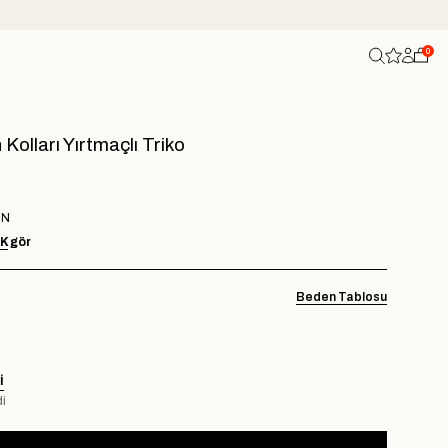
0
Kolları Yırtmaçlı Triko
ÇN
AK
gör
Beden Tablosu
I
i