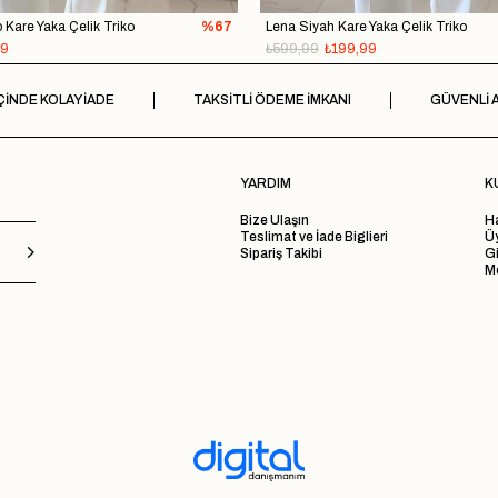
do Kare Yaka Çelik Triko
%67
Lena Siyah Kare Yaka Çelik Triko
99
₺599,99
₺199,99
ÇİNDE KOLAY İADE
TAKSİTLİ ÖDEME İMKANI
GÜVENLİ A
YARDIM
K
Bize Ulaşın
H
Teslimat ve İade Biglieri
Ü
Sipariş Takibi
Gi
Me