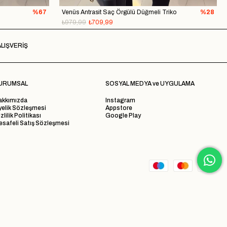
%67
Venüs Antrasit Saç Örgülü Düğmeli Triko
%28
₺979,99
₺709,99
LIŞVERİŞ
URUMSAL
SOSYAL MEDYA ve UYGULAMA
akkımızda
Instagram
yelik Sözleşmesi
Appstore
zlilik Politikası
Google Play
safeli Satış Sözleşmesi