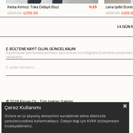
Kelsa Kırmızı Toka Detaylı Bluz
%25
Lena Işıltılı Bor
₺399,99
₺299,99
₺599,99
₺199,
14 GÜN İ
E-BÜLTENE KAYIT OLUN, GÜNCEL KALIN!
Kaydolarak yeni koleksiyonların yanı sıra en son bilgilere özel erken erişimden
yararlanın.
© 2026 Bircan Çil - Tüm Hakları Saklıdır.
Çerez Kullanımı
Sizlere en iyi alışveriş deneyimini sunabilmek adına sitemizde
çerezler(cookies) kullanmaktayız. Detaylı bilgi için KVKK sözleşmesini
inceleyebilirsiniz.