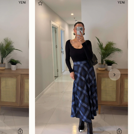
YENİ
YENİ