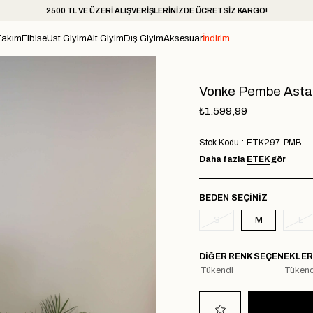
2500 TL VE ÜZERİ ALIŞVERİŞLERİNİZDE ÜCRETSİZ KARGO!
Takım
Elbise
Üst Giyim
Alt Giyim
Dış Giyim
Aksesuar
İndirim
Vonke Pembe Astar
₺1.599,99
Stok Kodu
ETK297-PMB
Daha fazla
ETEK
gör
BEDEN
S
M
L
DIĞER RENK SEÇENEKLER
Tükendi
Tükend