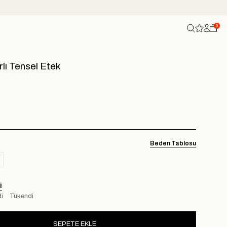
0
lı Tensel Etek
Beden Tablosu
I
i
Tükendi