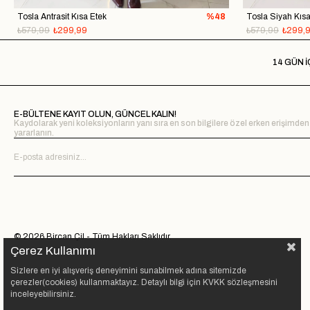
Tosla Antrasit Kısa Etek
%48
Tosla Siyah Kısa
₺579,99
₺299,99
₺579,99
₺299,
14 GÜN İ
E-BÜLTENE KAYIT OLUN, GÜNCEL KALIN!
Kaydolarak yeni koleksiyonların yanı sıra en son bilgilere özel erken erişimden
yararlanın.
© 2026 Bircan Çil - Tüm Hakları Saklıdır.
Çerez Kullanımı
Sizlere en iyi alışveriş deneyimini sunabilmek adına sitemizde
çerezler(cookies) kullanmaktayız. Detaylı bilgi için KVKK sözleşmesini
inceleyebilirsiniz.