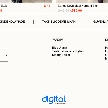
 Etek
%48
Barles Koyu Mavi Kemerli Etek
99
₺849,99
₺589,99
ÇİNDE KOLAY İADE
TAKSİTLİ ÖDEME İMKANI
GÜVENLİ A
YARDIM
K
Bize Ulaşın
H
Teslimat ve İade Biglieri
Ü
Sipariş Takibi
Gi
Me