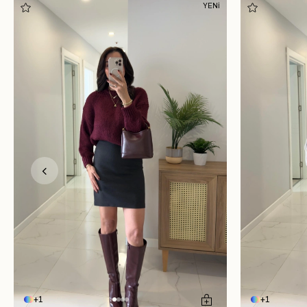
YENİ
1
1