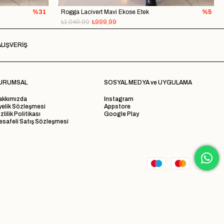
%31
Rogga Lacivert Mavi Ekose Etek
%5
₺1.049,99
₺999,99
LIŞVERİŞ
URUMSAL
SOSYAL MEDYA ve UYGULAMA
akkımızda
Instagram
yelik Sözleşmesi
Appstore
zlilik Politikası
Google Play
safeli Satış Sözleşmesi