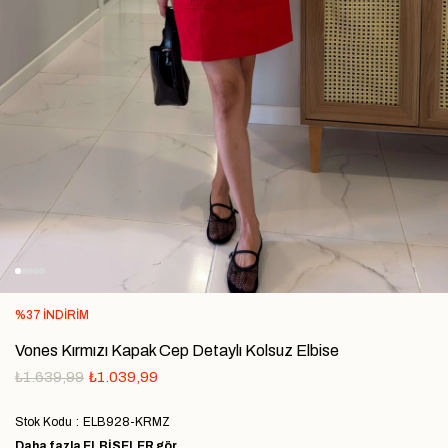
%
37
İNDIRIM
Vones Kırmızı Kapak Cep Detaylı Kolsuz Elbise
₺1.639,99
₺1.039,99
Stok Kodu
ELB928-KRMZ
Daha fazla
ELBİSELER
gör