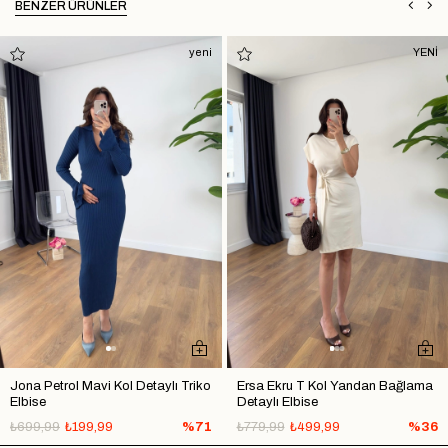
BENZER ÜRÜNLER
yeni
YENİ
Jona Petrol Mavi Kol Detaylı Triko
Ersa Ekru T Kol Yandan Bağlama
Elbise
Detaylı Elbise
₺699,99
₺199,99
%71
₺779,99
₺499,99
%36