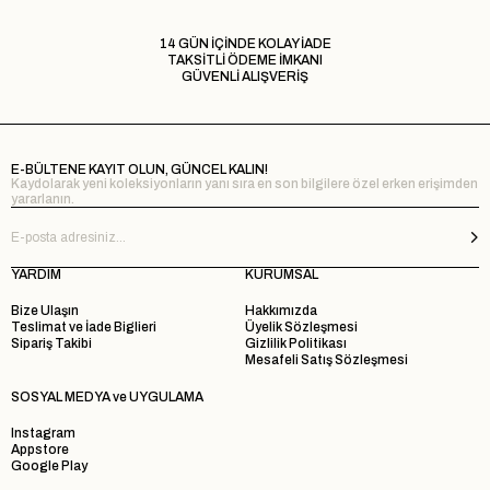
14 GÜN İÇİNDE KOLAY İADE
TAKSİTLİ ÖDEME İMKANI
GÜVENLİ ALIŞVERİŞ
E-BÜLTENE KAYIT OLUN, GÜNCEL KALIN!
Kaydolarak yeni koleksiyonların yanı sıra en son bilgilere özel erken erişimden
yararlanın.
YARDIM
KURUMSAL
Bize Ulaşın
Hakkımızda
Teslimat ve İade Biglieri
Üyelik Sözleşmesi
Sipariş Takibi
Gizlilik Politikası
Mesafeli Satış Sözleşmesi
SOSYAL MEDYA ve UYGULAMA
Instagram
Appstore
Google Play