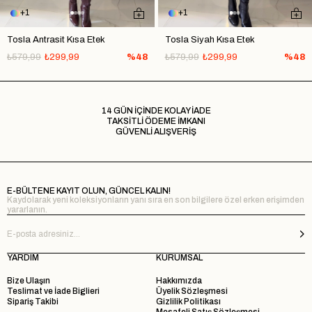
1
1
Tosla Antrasit Kısa Etek
Tosla Siyah Kısa Etek
₺579,99
₺299,99
%48
₺579,99
₺299,99
%48
14 GÜN İÇİNDE KOLAY İADE
TAKSİTLİ ÖDEME İMKANI
GÜVENLİ ALIŞVERİŞ
E-BÜLTENE KAYIT OLUN, GÜNCEL KALIN!
Kaydolarak yeni koleksiyonların yanı sıra en son bilgilere özel erken erişimden
yararlanın.
YARDIM
KURUMSAL
Bize Ulaşın
Hakkımızda
Teslimat ve İade Biglieri
Üyelik Sözleşmesi
Sipariş Takibi
Gizlilik Politikası
Mesafeli Satış Sözleşmesi