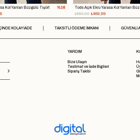
a Kol Yanları Büzgülü Tişört
%16
99
₺559,99
₺469,99
ÇİNDE KOLAY İADE
TAKSİTLİ ÖDEME İMKANI
GÜVENLİ A
YARDIM
K
Bize Ulaşın
H
Teslimat ve İade Biglieri
Ü
Sipariş Takibi
Gi
Me