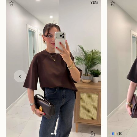
YENİ
10