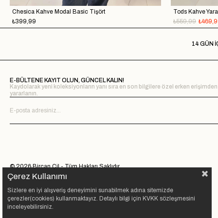
Chesica Kahve Modal Basic Tişört
Tods Kahve Yaras
₺399,99
₺559,99
₺469,
14 GÜN İ
E-BÜLTENE KAYIT OLUN, GÜNCEL KALIN!
Kaydolarak yeni koleksiyonların yanı sıra en son bilgilere özel erken erişimden
yararlanın.
© 2026 Bircan Çil - Tüm Hakları Saklıdır.
Çerez Kullanımı
Sizlere en iyi alışveriş deneyimini sunabilmek adına sitemizde
çerezler(cookies) kullanmaktayız. Detaylı bilgi için KVKK sözleşmesini
inceleyebilirsiniz.