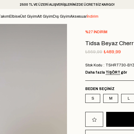
2500 TL VE ÜZERİ ALIŞVERİŞLERİNİZDE ÜCRETSİZ KARGO!
Takım
Elbise
Üst Giyim
Alt Giyim
Dış Giyim
Aksesuar
İndirim
%
27
İNDIRIM
Tidsa Beyaz Cherry 
₺669,99
₺489,99
Stok Kodu
TSHRT730-BY
Daha fazla
TIŞÖRT
gör
BEDEN
S
M
L