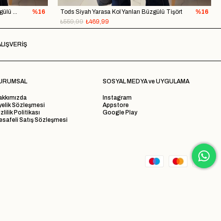
Tods Açık Ekru Yarasa Kol Yanları Büzgülü Tişört
%16
Tods Siyah Yarasa Kol Yanları Büzgülü Tişört
%16
₺559,99
₺469,99
LIŞVERİŞ
URUMSAL
SOSYAL MEDYA ve UYGULAMA
akkımızda
Instagram
yelik Sözleşmesi
Appstore
zlilik Politikası
Google Play
safeli Satış Sözleşmesi