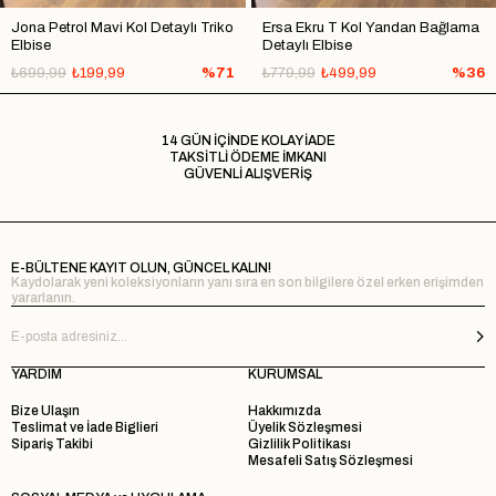
Jona Petrol Mavi Kol Detaylı Triko
Ersa Ekru T Kol Yandan Bağlama
Elbise
Detaylı Elbise
₺699,99
₺199,99
%71
₺779,99
₺499,99
%36
14 GÜN İÇİNDE KOLAY İADE
TAKSİTLİ ÖDEME İMKANI
GÜVENLİ ALIŞVERİŞ
E-BÜLTENE KAYIT OLUN, GÜNCEL KALIN!
Kaydolarak yeni koleksiyonların yanı sıra en son bilgilere özel erken erişimden
yararlanın.
YARDIM
KURUMSAL
Bize Ulaşın
Hakkımızda
Teslimat ve İade Biglieri
Üyelik Sözleşmesi
Sipariş Takibi
Gizlilik Politikası
Mesafeli Satış Sözleşmesi