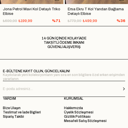
Jona Petrol Mavi Kol Detaylı Triko
Ersa Ekru T Kol Yandan Bağlama
Elbise
Detaylı Elbise
₺699,99
₺199,99
%71
₺779,99
₺499,99
%36
14 GÜN İÇİNDE KOLAY İADE
TAKSİTLİ ÖDEME İMKANI
GÜVENLİ ALIŞVERİŞ
E-BÜLTENE KAYIT OLUN, GÜNCEL KALIN!
Kaydolarak yeni koleksiyonların yanı sıra en son bilgilere özel erken erişimden
yararlanın.
YARDIM
KURUMSAL
Bize Ulaşın
Hakkımızda
Teslimat ve İade Biglieri
Üyelik Sözleşmesi
Sipariş Takibi
Gizlilik Politikası
Mesafeli Satış Sözleşmesi