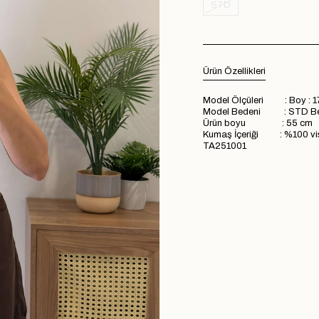
STD
Ürün Özellikleri
Model Ölçüleri : Boy : 1
Model Bedeni : STD B
Ürün boyu : 55 cm
Kumaş İçeriği : %100 v
TA251001