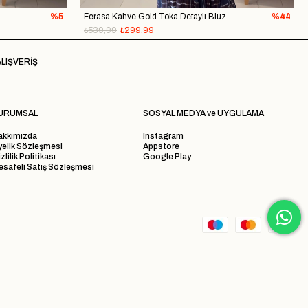
%5
Ferasa Kahve Gold Toka Detaylı Bluz
%44
₺539,99
₺299,99
LIŞVERİŞ
URUMSAL
SOSYAL MEDYA ve UYGULAMA
akkımızda
Instagram
yelik Sözleşmesi
Appstore
zlilik Politikası
Google Play
safeli Satış Sözleşmesi