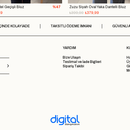
el Geçişli Bluz
%47
Zuzu Siyah Oval Yaka Dantelli Bluz
99
₺399,99
₺379,99
ÇİNDE KOLAY İADE
TAKSİTLİ ÖDEME İMKANI
GÜVENLİ A
YARDIM
K
Bize Ulaşın
H
Teslimat ve İade Biglieri
Ü
Sipariş Takibi
Gi
Me