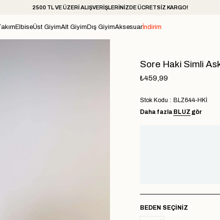
2500 TL VE ÜZERİ ALIŞVERİŞLERİNİZDE ÜCRETSİZ KARGO!
Takım
Elbise
Üst Giyim
Alt Giyim
Dış Giyim
Aksesuar
İndirim
Sore Haki Simli Ask
₺459,99
Stok Kodu
BLZ644-HKİ
Daha fazla
BLUZ
gör
BEDEN