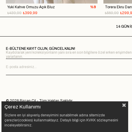
Yuki Kahve Omuzu Açık Bluz
%9
Torera Ekru Dant
₺439,99
₺399,99
₺569,99
₺299,
14 GÜN İ
E-BÜLTENE KAYIT OLUN, GÜNCEL KALIN!
Kaydolarak yeni koleksiyonların yanı sıra en son bilgilere özel erken erişimden
yararlanın.
© 2026 Bircan Çil - Tüm Hakları Saklıdır.
Çerez Kullanımı
Sizlere en iyi alışveriş deneyimini sunabilmek adına sitemizde
çerezler(cookies) kullanmaktayız. Detaylı bilgi için KVKK sözleşmesini
inceleyebilirsiniz.