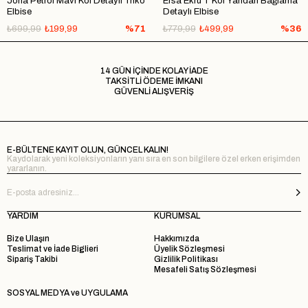
Jona Petrol Mavi Kol Detaylı Triko
Ersa Ekru T Kol Yandan Bağlama
Elbise
Detaylı Elbise
₺699,99
₺199,99
%71
₺779,99
₺499,99
%36
14 GÜN İÇİNDE KOLAY İADE
TAKSİTLİ ÖDEME İMKANI
GÜVENLİ ALIŞVERİŞ
E-BÜLTENE KAYIT OLUN, GÜNCEL KALIN!
Kaydolarak yeni koleksiyonların yanı sıra en son bilgilere özel erken erişimden
yararlanın.
YARDIM
KURUMSAL
Bize Ulaşın
Hakkımızda
Teslimat ve İade Biglieri
Üyelik Sözleşmesi
Sipariş Takibi
Gizlilik Politikası
Mesafeli Satış Sözleşmesi
SOSYAL MEDYA ve UYGULAMA