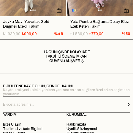
1
Juyka Mavi Yuvarlak Gold
Yeta Pembe Bağlama Detay Bluz
Düğmeli Etekli Takım
Etek Keten Takım
₺1.939,99
₺999,99
%48
₺1.539,99
₺770,00
%50
14 GÜN İÇİNDE KOLAY İADE
TAKSİTLİ ÖDEME İMKANI
GÜVENLİ ALIŞVERİŞ
E-BÜLTENE KAYIT OLUN, GÜNCEL KALIN!
Kaydolarak yeni koleksiyonların yanı sıra en son bilgilere özel erken erişimden
yararlanın.
YARDIM
KURUMSAL
Bize Ulaşın
Hakkımızda
Teslimat ve İade Biglieri
Üyelik Sözleşmesi