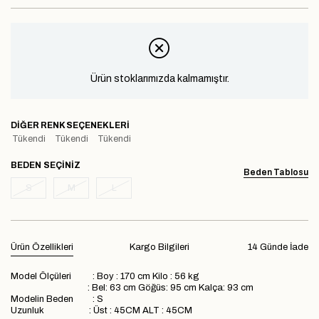
Ürün stoklarımızda kalmamıştır.
DIĞER RENK SEÇENEKLERI
Tükendi
Tükendi
Tükendi
BEDEN
Beden Tablosu
S
M
L
Ürün Özellikleri
Kargo Bilgileri
14 Günde İade
Model Ölçüleri : Boy : 170 cm Kilo : 56 kg
: Bel: 63 cm Göğüs: 95 cm Kalça: 93 cm
Modelin Beden : S
Uzunluk : Üst : 45CM ALT : 45CM