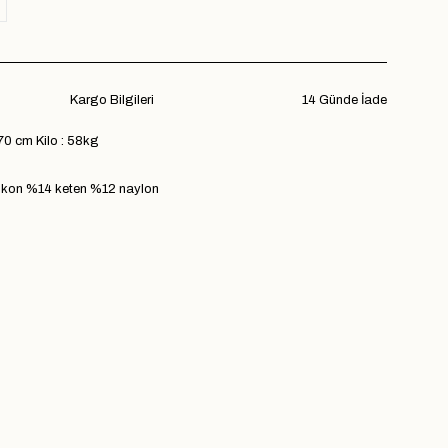
Kargo Bilgileri
14 Günde İade
70 cm Kilo : 58kg
kon %14 keten %12 naylon