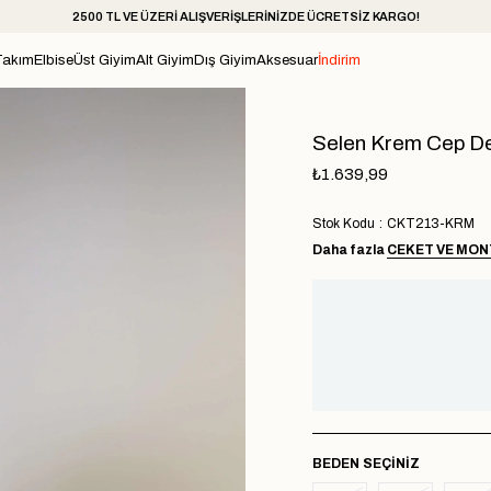
2500 TL VE ÜZERİ ALIŞVERİŞLERİNİZDE ÜCRETSİZ KARGO!
Takım
Elbise
Üst Giyim
Alt Giyim
Dış Giyim
Aksesuar
İndirim
Selen Krem Cep De
₺1.639,99
Stok Kodu
CKT213-KRM
Daha fazla
CEKET VE MON
BEDEN