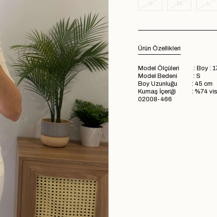
S
M
L
Ürün Özellikleri
Model Ölçüleri : Boy : 1
Model Bedeni : S
Boy Uzunluğu : 45 cm
Kumaş İçeriği : %74 vis
02008-466