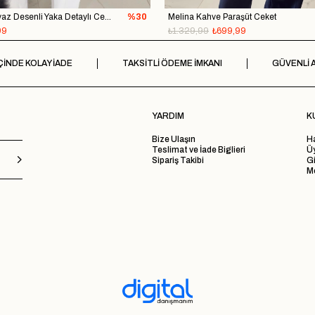
Panso Siyah Beyaz Desenli Yaka Detaylı Ceket
%30
Melina Kahve Paraşüt Ceket
99
₺1.329,99
₺699,99
ÇİNDE KOLAY İADE
TAKSİTLİ ÖDEME İMKANI
GÜVENLİ A
YARDIM
K
Bize Ulaşın
H
Teslimat ve İade Biglieri
Ü
Sipariş Takibi
Gi
Me