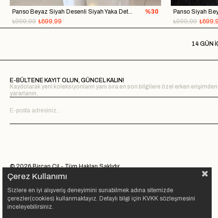
Panso Beyaz Siyah Desenli Siyah Yaka Detaylı Ceket
%30
₺999,99
₺699,99
₺999,99
₺699,
14 GÜN İ
E-BÜLTENE KAYIT OLUN, GÜNCEL KALIN!
Kaydolarak yeni koleksiyonların yanı sıra en son bilgilere özel erken erişimden
yararlanın.
© 2026 Bircan Çil - Tüm Hakları Saklıdır.
Çerez Kullanımı
Sizlere en iyi alışveriş deneyimini sunabilmek adına sitemizde
çerezler(cookies) kullanmaktayız. Detaylı bilgi için KVKK sözleşmesini
inceleyebilirsiniz.