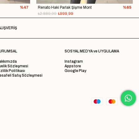
%47
Renato Haki Parlak Şişme Mont
%65
₺2.889,99
₺999,99
LIŞVERİŞ
URUMSAL
SOSYAL MEDYA ve UYGULAMA
akkımızda
Instagram
yelik Sözleşmesi
Appstore
zlilik Politikası
Google Play
safeli Satış Sözleşmesi