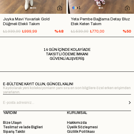
1
Juyka Mavi Yuvarlak Gold
Yeta Pembe Bağlama Detay Bluz
Düğmeli Etekli Takım
Etek Keten Takım
₺1.939,99
₺999,99
%48
₺1.539,99
₺770,00
%50
14 GÜN İÇİNDE KOLAY İADE
TAKSİTLİ ÖDEME İMKANI
GÜVENLİ ALIŞVERİŞ
E-BÜLTENE KAYIT OLUN, GÜNCEL KALIN!
Kaydolarak yeni koleksiyonların yanı sıra en son bilgilere özel erken erişimden
yararlanın.
YARDIM
KURUMSAL
Bize Ulaşın
Hakkımızda
Teslimat ve İade Biglieri
Üyelik Sözleşmesi
Sipariş Takibi
Gizlilik Politikası