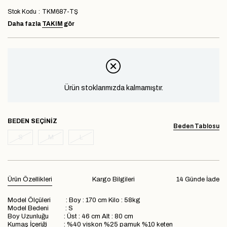
Stok Kodu
TKM687-TŞ
Daha fazla
TAKIM
gör
Ürün stoklarımızda kalmamıştır.
BEDEN
Beden Tablosu
S
M
L
Ürün Özellikleri
Kargo Bilgileri
14 Günde İade
Model Ölçüleri : Boy : 170 cm Kilo : 58kg
Model Bedeni : S
Boy Uzunluğu : Üst : 46 cm Alt : 80 cm
Kumaş İçeriği : %40 viskon %25 pamuk %10 keten