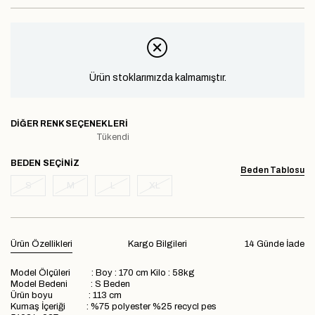
Ürün stoklarımızda kalmamıştır.
DIĞER RENK SEÇENEKLERI
Tükendi
BEDEN
Beden Tablosu
S
M
L
XL
Ürün Özellikleri
Kargo Bilgileri
14 Günde İade
Model Ölçüleri : Boy : 170 cm Kilo : 58kg
Model Bedeni : S Beden
Ürün boyu : 113 cm
Kumaş İçeriği : %75 polyester %25 recycl pes