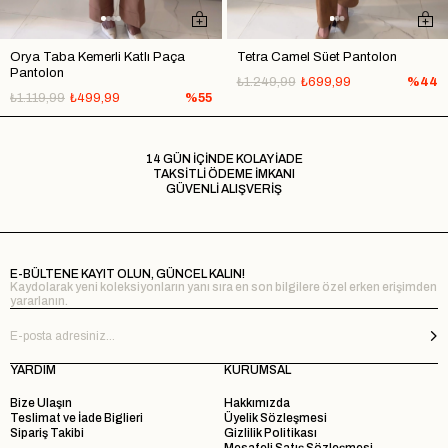
Orya Taba Kemerli Katlı Paça
Tetra Camel Süet Pantolon
Pantolon
₺1.249,99
₺699,99
%44
₺1.119,99
₺499,99
%55
14 GÜN İÇİNDE KOLAY İADE
TAKSİTLİ ÖDEME İMKANI
GÜVENLİ ALIŞVERİŞ
E-BÜLTENE KAYIT OLUN, GÜNCEL KALIN!
Kaydolarak yeni koleksiyonların yanı sıra en son bilgilere özel erken erişimden
yararlanın.
YARDIM
KURUMSAL
Bize Ulaşın
Hakkımızda
Teslimat ve İade Biglieri
Üyelik Sözleşmesi
Sipariş Takibi
Gizlilik Politikası
Mesafeli Satış Sözleşmesi