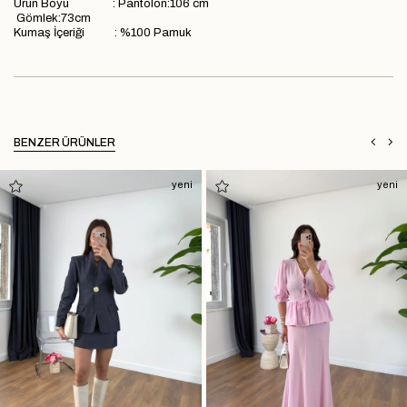
Ürün Boyu : Pantolon:106 cm
Gömlek:73cm
Kumaş İçeriği : %100 Pamuk
BENZER ÜRÜNLER
yeni
yeni