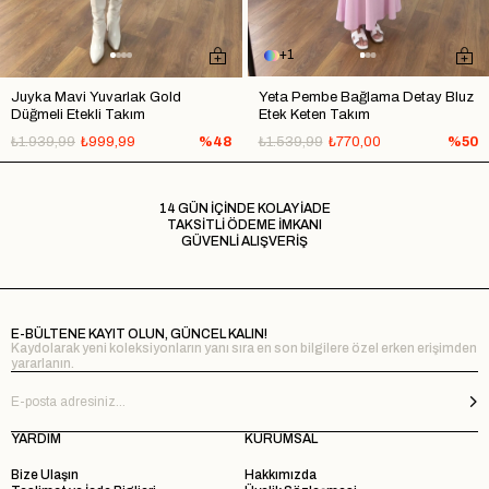
1
Juyka Mavi Yuvarlak Gold
Yeta Pembe Bağlama Detay Bluz
Düğmeli Etekli Takım
Etek Keten Takım
₺1.939,99
₺999,99
%48
₺1.539,99
₺770,00
%50
14 GÜN İÇİNDE KOLAY İADE
TAKSİTLİ ÖDEME İMKANI
GÜVENLİ ALIŞVERİŞ
E-BÜLTENE KAYIT OLUN, GÜNCEL KALIN!
Kaydolarak yeni koleksiyonların yanı sıra en son bilgilere özel erken erişimden
yararlanın.
YARDIM
KURUMSAL
Bize Ulaşın
Hakkımızda