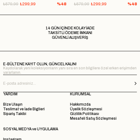
₺579,99
₺299,99
%48
₺579,99
₺299,99
%48
14 GÜN İÇİNDE KOLAY İADE
TAKSİTLİ ÖDEME İMKANI
GÜVENLİ ALIŞVERİŞ
E-BÜLTENE KAYIT OLUN, GÜNCEL KALIN!
Kaydolarak yeni koleksiyonların yanı sıra en son bilgilere özel erken erişimden
yararlanın.
YARDIM
KURUMSAL
Bize Ulaşın
Hakkımızda
Teslimat ve İade Biglieri
Üyelik Sözleşmesi
Sipariş Takibi
Gizlilik Politikası
Mesafeli Satış Sözleşmesi
SOSYAL MEDYA ve UYGULAMA
Instagram