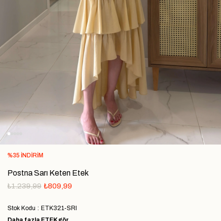
%
35
İNDIRIM
Postna Sarı Keten Etek
₺1.239,99
₺809,99
Stok Kodu
ETK321-SRI
Daha fazla
ETEK
gör