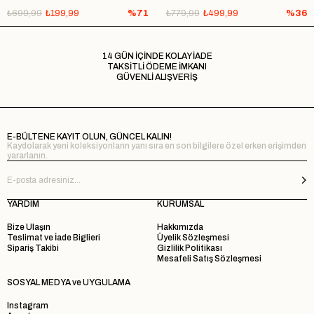
₺699,99
₺199,99
%71
₺779,99
₺499,99
%36
14 GÜN İÇİNDE KOLAY İADE
TAKSİTLİ ÖDEME İMKANI
GÜVENLİ ALIŞVERİŞ
E-BÜLTENE KAYIT OLUN, GÜNCEL KALIN!
Kaydolarak yeni koleksiyonların yanı sıra en son bilgilere özel erken erişimden
yararlanın.
YARDIM
KURUMSAL
Bize Ulaşın
Hakkımızda
Teslimat ve İade Biglieri
Üyelik Sözleşmesi
Sipariş Takibi
Gizlilik Politikası
Mesafeli Satış Sözleşmesi
SOSYAL MEDYA ve UYGULAMA
Instagram