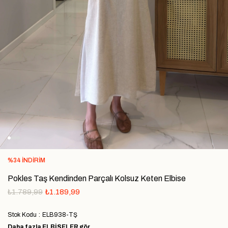
%
34
İNDIRIM
Pokles Taş Kendinden Parçalı Kolsuz Keten Elbise
₺1.789,99
₺1.189,99
Stok Kodu
ELB938-TŞ
Daha fazla
ELBİSELER
gör