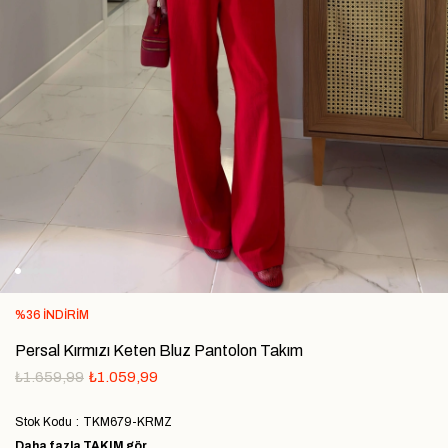
%
36
İNDIRIM
Persal Kırmızı Keten Bluz Pantolon Takım
₺1.659,99
₺1.059,99
Stok Kodu
TKM679-KRMZ
Daha fazla
TAKIM
gör