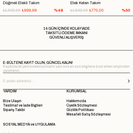
Düğmeli Etekli Takım
Etek Keten Takım
₺1.939,99
₺999,99
%48
₺1.539,99
₺770,00
%50
14 GÜN İÇİNDE KOLAY İADE
TAKSİTLİ ÖDEME İMKANI
GÜVENLİ ALIŞVERİŞ
E-BÜLTENE KAYIT OLUN, GÜNCEL KALIN!
Kaydolarak yeni koleksiyonların yanı sıra en son bilgilere özel erken erişimden
yararlanın.
YARDIM
KURUMSAL
Bize Ulaşın
Hakkımızda
Teslimat ve İade Biglieri
Üyelik Sözleşmesi
Sipariş Takibi
Gizlilik Politikası
Mesafeli Satış Sözleşmesi
SOSYAL MEDYA ve UYGULAMA