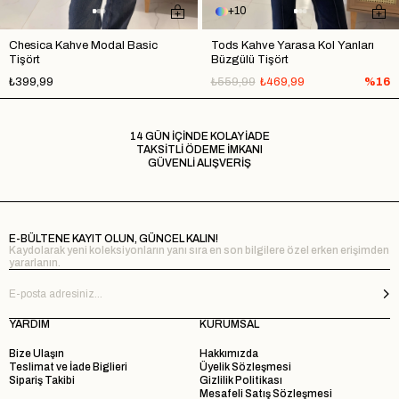
10
Chesica Kahve Modal Basic
Tods Kahve Yarasa Kol Yanları
Tişört
Büzgülü Tişört
₺399,99
₺559,99
₺469,99
%16
14 GÜN İÇİNDE KOLAY İADE
TAKSİTLİ ÖDEME İMKANI
GÜVENLİ ALIŞVERİŞ
E-BÜLTENE KAYIT OLUN, GÜNCEL KALIN!
Kaydolarak yeni koleksiyonların yanı sıra en son bilgilere özel erken erişimden
yararlanın.
YARDIM
KURUMSAL
Bize Ulaşın
Hakkımızda
Teslimat ve İade Biglieri
Üyelik Sözleşmesi
Sipariş Takibi
Gizlilik Politikası
Mesafeli Satış Sözleşmesi