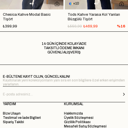
10
Chesica Kahve Modal Basic
Tods Kahve Yarasa Kol Yanları
Tişört
Büzgülü Tişört
₺399,99
₺559,99
₺469,99
%16
14 GÜN İÇİNDE KOLAY İADE
TAKSİTLİ ÖDEME İMKANI
GÜVENLİ ALIŞVERİŞ
E-BÜLTENE KAYIT OLUN, GÜNCEL KALIN!
Kaydolarak yeni koleksiyonların yanı sıra en son bilgilere özel erken erişimden
yararlanın.
YARDIM
KURUMSAL
Bize Ulaşın
Hakkımızda
Teslimat ve İade Biglieri
Üyelik Sözleşmesi
Sipariş Takibi
Gizlilik Politikası
Mesafeli Satış Sözleşmesi