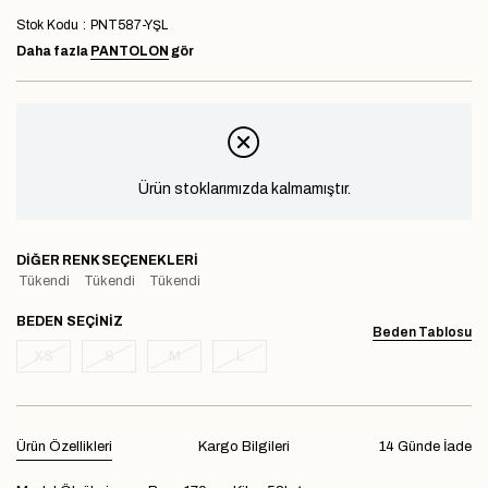
Stok Kodu
PNT587-YŞL
Daha fazla
PANTOLON
gör
Ürün stoklarımızda kalmamıştır.
DIĞER RENK SEÇENEKLERI
Tükendi
Tükendi
Tükendi
BEDEN
Beden Tablosu
XS
S
M
L
Ürün Özellikleri
Kargo Bilgileri
14 Günde İade