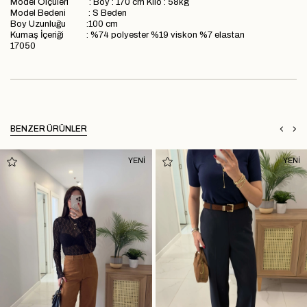
Model Ölçüleri : Boy : 170 cm Kilo : 58kg
Model Bedeni : S Beden
Boy Uzunluğu :100 cm
Kumaş İçeriği : %74 polyester %19 viskon %7 elastan
17050
BENZER ÜRÜNLER
YENİ
YENİ