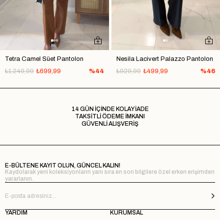
Tetra Camel Süet Pantolon
Nesila Lacivert Palazzo Pantolon
₺1.249,99
₺699,99
%44
₺929,99
₺499,99
%46
14 GÜN İÇİNDE KOLAY İADE
TAKSİTLİ ÖDEME İMKANI
GÜVENLİ ALIŞVERİŞ
E-BÜLTENE KAYIT OLUN, GÜNCEL KALIN!
Kaydolarak yeni koleksiyonların yanı sıra en son bilgilere özel erken erişimden
yararlanın.
YARDIM
KURUMSAL