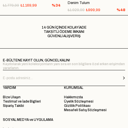
Denim Tulum
₺1.779,99
₺1.169,99
%34
₺1.929,99
₺999,99
%48
14 GÜN İÇİNDE KOLAY İADE
TAKSİTLİ ÖDEME İMKANI
GÜVENLİ ALIŞVERİŞ
E-BÜLTENE KAYIT OLUN, GÜNCEL KALIN!
Kaydolarak yeni koleksiyonların yanı sıra en son bilgilere özel erken erişimden
yararlanın.
YARDIM
KURUMSAL
Bize Ulaşın
Hakkımızda
Teslimat ve İade Biglieri
Üyelik Sözleşmesi
Sipariş Takibi
Gizlilik Politikası
Mesafeli Satış Sözleşmesi
SOSYAL MEDYA ve UYGULAMA