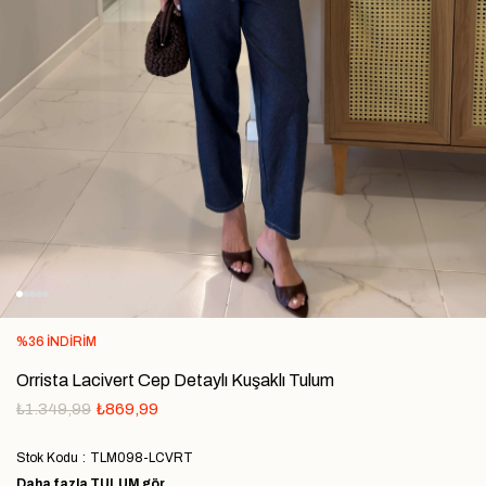
%
36
İNDIRIM
Orrista Lacivert Cep Detaylı Kuşaklı Tulum
₺1.349,99
₺869,99
Stok Kodu
TLM098-LCVRT
Daha fazla
TULUM
gör