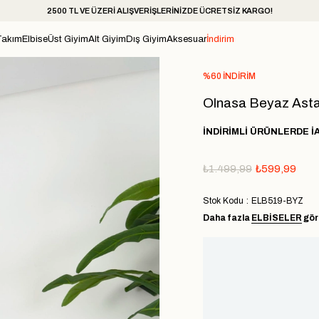
2500 TL VE ÜZERİ ALIŞVERİŞLERİNİZDE ÜCRETSİZ KARGO!
Takım
Elbise
Üst Giyim
Alt Giyim
Dış Giyim
Aksesuar
İndirim
%
60
İNDIRIM
Olnasa Beyaz Astar
İNDİRİMLİ ÜRÜNLERDE İ
₺1.499,99
₺599,99
Stok Kodu
ELB519-BYZ
Daha fazla
ELBİSELER
gör