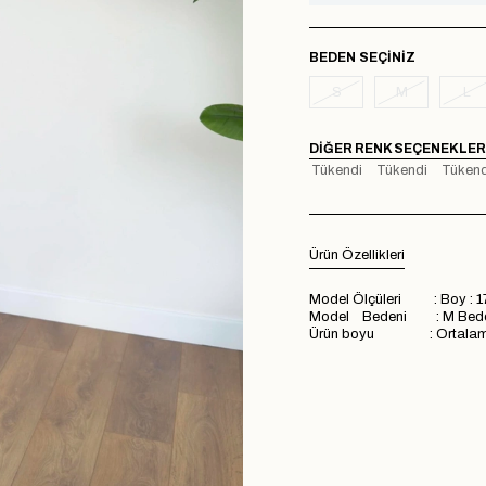
BEDEN
S
M
L
DIĞER RENK SEÇENEKLER
Tükendi
Tükendi
Tükend
Ürün Özellikleri
Model Ölçüleri : Boy : 1
Model Bedeni : M Bed
Ürün boyu : Ortalam