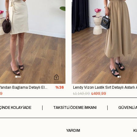
Ersa Ekru T Kol Yandan Bağlama Detaylı Elbise
%36
99
₺1.149,99
₺499,99
ÇİNDE KOLAY İADE
TAKSİTLİ ÖDEME İMKANI
GÜVENLİ A
YARDIM
K