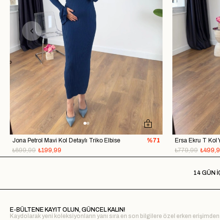
Jona Petrol Mavi Kol Detaylı Triko Elbise
%71
₺699,99
₺199,99
₺779,99
₺499,
14 GÜN İ
E-BÜLTENE KAYIT OLUN, GÜNCEL KALIN!
Kaydolarak yeni koleksiyonların yanı sıra en son bilgilere özel erken erişimden