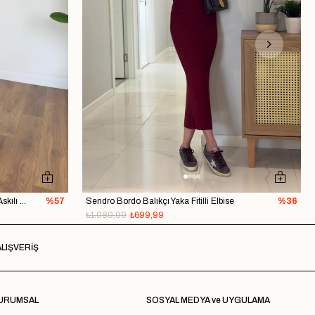
Lendy Vizon Lastik Sırt Detaylı Astarlı Askılı Elbise
%57
Sendro Bordo Balıkçı Yaka Fitilli Elbise
%36
₺1.089,99
₺699,99
LIŞVERİŞ
URUMSAL
SOSYAL MEDYA ve UYGULAMA