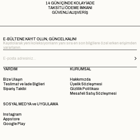
14 GÜN İÇİNDE KOLAY İADE
TAKSİTLİ ÖDEME İMKANI
GÜVENLİ ALIŞVERİŞ
E-BÜLTENE KAYIT OLUN, GÜNCEL KALIN!
Kaydolarak yeni koleksiyonların yanı sıra en son bilgilere özel erken erişimden
yararlanın.
YARDIM
KURUMSAL
Bize Ulaşın
Hakkımızda
Teslimat ve İade Biglieri
Üyelik Sözleşmesi
Sipariş Takibi
Gizlilik Politikası
Mesafeli Satış Sözleşmesi
SOSYAL MEDYA ve UYGULAMA
Instagram
Appstore
Google Play