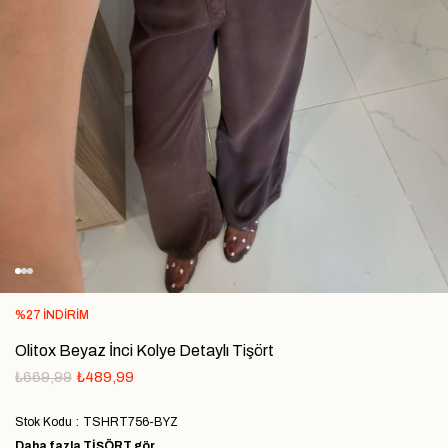
%
27
İNDIRIM
Olitox Beyaz İnci Kolye Detaylı Tişört
₺669,99
₺489,99
Stok Kodu
TSHRT756-BYZ
Daha fazla
TIŞÖRT
gör