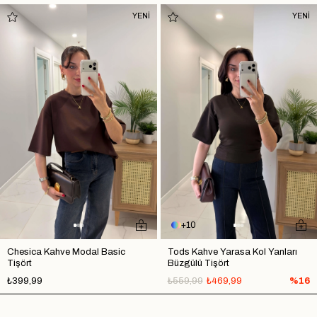
YENİ
YENİ
10
Chesica Kahve Modal Basic
Tods Kahve Yarasa Kol Yanları
Tişört
Büzgülü Tişört
₺399,99
₺559,99
₺469,99
%16