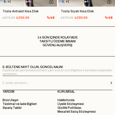
1
1
Tosla Antrasit Kısa Etek
Tosla Siyah Kısa Etek
₺579,99
₺299,99
%48
₺579,99
₺299,99
%48
14 GÜN İÇİNDE KOLAY İADE
TAKSİTLİ ÖDEME İMKANI
GÜVENLİ ALIŞVERİŞ
E-BÜLTENE KAYIT OLUN, GÜNCEL KALIN!
Kaydolarak yeni koleksiyonların yanı sıra en son bilgilere özel erken erişimden
yararlanın.
YARDIM
KURUMSAL
Bize Ulaşın
Hakkımızda
Teslimat ve İade Biglieri
Üyelik Sözleşmesi
Sipariş Takibi
Gizlilik Politikası
Mesafeli Satış Sözleşmesi