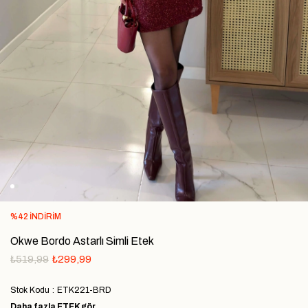
%
42
İNDIRIM
Okwe Bordo Astarlı Simli Etek
₺519,99
₺299,99
Stok Kodu
ETK221-BRD
Daha fazla
ETEK
gör