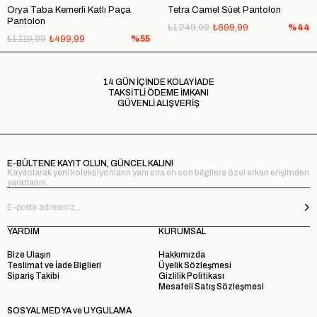
Orya Taba Kemerli Katlı Paça
Tetra Camel Süet Pantolon
Pantolon
₺1.249,99
₺699,99
%44
₺1.119,99
₺499,99
%55
14 GÜN İÇİNDE KOLAY İADE
TAKSİTLİ ÖDEME İMKANI
GÜVENLİ ALIŞVERİŞ
E-BÜLTENE KAYIT OLUN, GÜNCEL KALIN!
Kaydolarak yeni koleksiyonların yanı sıra en son bilgilere özel erken erişimden
yararlanın.
YARDIM
KURUMSAL
Bize Ulaşın
Hakkımızda
Teslimat ve İade Biglieri
Üyelik Sözleşmesi
Sipariş Takibi
Gizlilik Politikası
Mesafeli Satış Sözleşmesi
SOSYAL MEDYA ve UYGULAMA