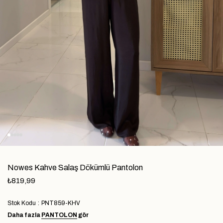
Nowes Kahve Salaş Dökümlü Pantolon
₺819,99
Stok Kodu
PNT859-KHV
Daha fazla
PANTOLON
gör