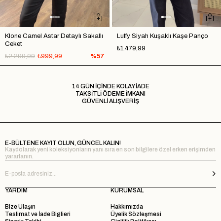
Klone Camel Astar Detaylı Sakallı
Luffy Siyah Kuşaklı Kaşe Panço
Ceket
₺1.479,99
₺2.299,99
₺999,99
%57
14 GÜN İÇİNDE KOLAY İADE
TAKSİTLİ ÖDEME İMKANI
GÜVENLİ ALIŞVERİŞ
E-BÜLTENE KAYIT OLUN, GÜNCEL KALIN!
Kaydolarak yeni koleksiyonların yanı sıra en son bilgilere özel erken erişimden
yararlanın.
YARDIM
KURUMSAL
Bize Ulaşın
Hakkımızda
Teslimat ve İade Biglieri
Üyelik Sözleşmesi