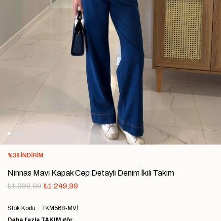
%
38
İNDIRIM
Ninnas Mavi Kapak Cep Detaylı Denim İkili Takım
₺1.999,99
₺1.249,99
Stok Kodu
TKM568-MVİ
Daha fazla
TAKIM
gör