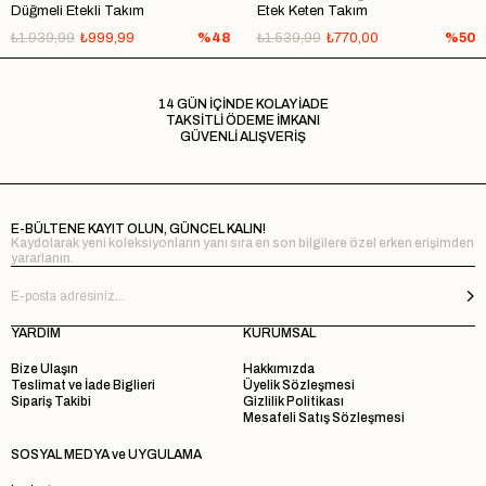
Düğmeli Etekli Takım
Etek Keten Takım
₺1.939,99
₺999,99
%48
₺1.539,99
₺770,00
%50
14 GÜN İÇİNDE KOLAY İADE
TAKSİTLİ ÖDEME İMKANI
GÜVENLİ ALIŞVERİŞ
E-BÜLTENE KAYIT OLUN, GÜNCEL KALIN!
Kaydolarak yeni koleksiyonların yanı sıra en son bilgilere özel erken erişimden
yararlanın.
YARDIM
KURUMSAL
Bize Ulaşın
Hakkımızda
Teslimat ve İade Biglieri
Üyelik Sözleşmesi
Sipariş Takibi
Gizlilik Politikası
Mesafeli Satış Sözleşmesi
SOSYAL MEDYA ve UYGULAMA