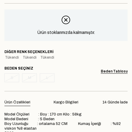
Ürün stoklarımızda kalmamıştır.
DIĞER RENK SEÇENEKLERI
Tükendi
Tükendi
Tükendi
BEDEN
Beden Tablosu
S
M
L
Ürün Özellikleri
Kargo Bilgileri
14 Günde İade
Model Ölçüleri : Boy : 170 cm Kilo : 58kg
Model Bedeni : S Beden
Boy Uzunluğu : ortalama 52 CM Kumaş İçeriği : %92
viskon %8 elastan