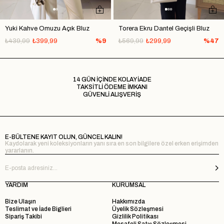
Yuki Kahve Omuzu Açık Bluz
Torera Ekru Dantel Geçişli Bluz
₺439,99
₺399,99
%9
₺569,99
₺299,99
%47
14 GÜN İÇİNDE KOLAY İADE
TAKSİTLİ ÖDEME İMKANI
GÜVENLİ ALIŞVERİŞ
E-BÜLTENE KAYIT OLUN, GÜNCEL KALIN!
Kaydolarak yeni koleksiyonların yanı sıra en son bilgilere özel erken erişimden
yararlanın.
YARDIM
KURUMSAL
Bize Ulaşın
Hakkımızda
Teslimat ve İade Biglieri
Üyelik Sözleşmesi
Sipariş Takibi
Gizlilik Politikası
Mesafeli Satış Sözleşmesi