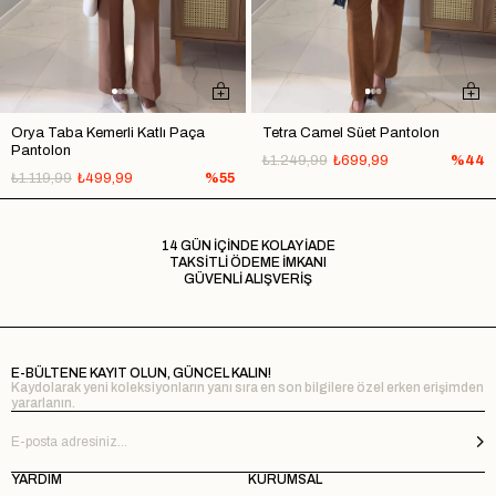
Orya Taba Kemerli Katlı Paça
Tetra Camel Süet Pantolon
Pantolon
₺1.249,99
₺699,99
%44
₺1.119,99
₺499,99
%55
14 GÜN İÇİNDE KOLAY İADE
TAKSİTLİ ÖDEME İMKANI
GÜVENLİ ALIŞVERİŞ
E-BÜLTENE KAYIT OLUN, GÜNCEL KALIN!
Kaydolarak yeni koleksiyonların yanı sıra en son bilgilere özel erken erişimden
yararlanın.
YARDIM
KURUMSAL