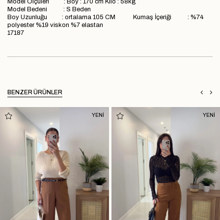
Model Ölçüleri : Boy : 170 cm Kilo : 58kg
Model Bedeni : S Beden
Boy Uzunluğu : ortalama 105 CM Kumaş İçeriği : %74
polyester %19 viskon %7 elastan
17187
BENZER ÜRÜNLER
YENİ
YENİ