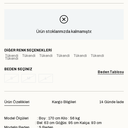
Ürün stoklarımızda kalmamıştır.
DIĞER RENK SEÇENEKLERI
Tükendi
Tükendi
Tükendi
Tükendi
Tükendi
Tükendi
Tükendi
BEDEN
Beden Tablosu
S
M
L
Ürün Özellikleri
Kargo Bilgileri
14 Günde İade
Model Ölçüleri : Boy : 170 cm Kilo : 56 kg
: Bel: 63 cm Göğüs: 95 cm Kalça: 93 cm
Modelin Beden : S Beden