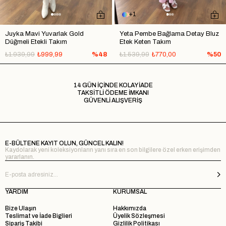
1
Juyka Mavi Yuvarlak Gold
Yeta Pembe Bağlama Detay Bluz
Düğmeli Etekli Takım
Etek Keten Takım
₺1.939,99
₺999,99
%48
₺1.539,99
₺770,00
%50
14 GÜN İÇİNDE KOLAY İADE
TAKSİTLİ ÖDEME İMKANI
GÜVENLİ ALIŞVERİŞ
E-BÜLTENE KAYIT OLUN, GÜNCEL KALIN!
Kaydolarak yeni koleksiyonların yanı sıra en son bilgilere özel erken erişimden
yararlanın.
YARDIM
KURUMSAL
Bize Ulaşın
Hakkımızda
Teslimat ve İade Biglieri
Üyelik Sözleşmesi
Sipariş Takibi
Gizlilik Politikası