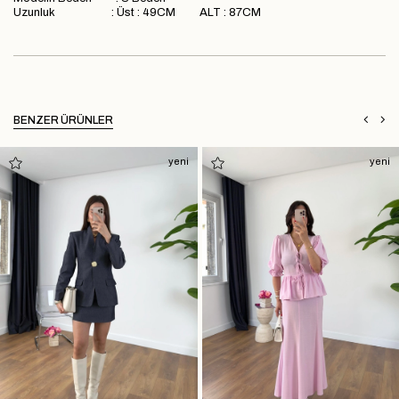
Uzunluk : Üst : 49CM ALT : 87CM
BENZER ÜRÜNLER
yeni
yeni