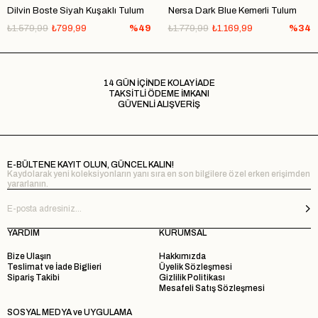
Dilvin Boste Siyah Kuşaklı Tulum
Nersa Dark Blue Kemerli Tulum
₺1.579,99
₺799,99
%49
₺1.779,99
₺1.169,99
%34
14 GÜN İÇİNDE KOLAY İADE
TAKSİTLİ ÖDEME İMKANI
GÜVENLİ ALIŞVERİŞ
E-BÜLTENE KAYIT OLUN, GÜNCEL KALIN!
Kaydolarak yeni koleksiyonların yanı sıra en son bilgilere özel erken erişimden
yararlanın.
YARDIM
KURUMSAL
Bize Ulaşın
Hakkımızda
Teslimat ve İade Biglieri
Üyelik Sözleşmesi
Sipariş Takibi
Gizlilik Politikası
Mesafeli Satış Sözleşmesi
SOSYAL MEDYA ve UYGULAMA