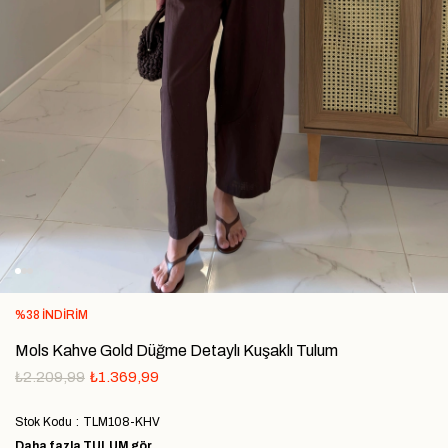
%
38
İNDIRIM
Mols Kahve Gold Düğme Detaylı Kuşaklı Tulum
₺2.209,99
₺1.369,99
Stok Kodu
TLM108-KHV
Daha fazla
TULUM
gör