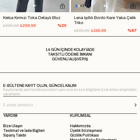
1
Kelsa Kırmızı Toka Detaylı Bluz
Lena Işıltılı Bordo Kare Yaka Çelik
Triko
₺399,99
₺299,99
%25
₺599,99
₺199,99
%67
14 GÜN İÇİNDE KOLAY İADE
TAKSİTLİ ÖDEME İMKANI
GÜVENLİ ALIŞVERİŞ
E-BÜLTENE KAYIT OLUN, GÜNCEL KALIN!
Kaydolarak yeni koleksiyonların yanı sıra en son bilgilere özel erken erişimden
yararlanın.
YARDIM
KURUMSAL
Bize Ulaşın
Hakkımızda
Teslimat ve İade Biglieri
Üyelik Sözleşmesi
Sipariş Takibi
Gizlilik Politikası
Mesafeli Satış Sözleşmesi