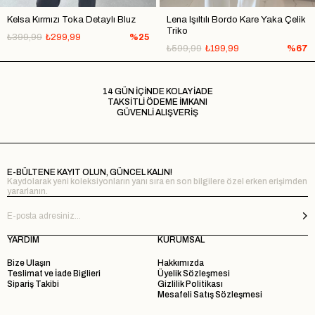
Kelsa Kırmızı Toka Detaylı Bluz
Lena Işıltılı Bordo Kare Yaka Çelik
Triko
₺399,99
₺299,99
%25
₺599,99
₺199,99
%67
14 GÜN İÇİNDE KOLAY İADE
TAKSİTLİ ÖDEME İMKANI
GÜVENLİ ALIŞVERİŞ
E-BÜLTENE KAYIT OLUN, GÜNCEL KALIN!
Kaydolarak yeni koleksiyonların yanı sıra en son bilgilere özel erken erişimden
yararlanın.
YARDIM
KURUMSAL
Bize Ulaşın
Hakkımızda
Teslimat ve İade Biglieri
Üyelik Sözleşmesi
Sipariş Takibi
Gizlilik Politikası
Mesafeli Satış Sözleşmesi