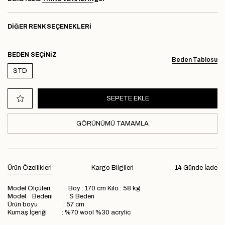
DIĞER RENK SEÇENEKLERI
BEDEN
Beden Tablosu
STD
GÖRÜNÜMÜ TAMAMLA
Ürün Özellikleri
Kargo Bilgileri
14 Günde İade
Model Ölçüleri : Boy : 170 cm Kilo : 58 kg
Model Bedeni : S Beden
Ürün boyu : 57 cm
Kumaş İçeriği : %70 wool %30 acrylic