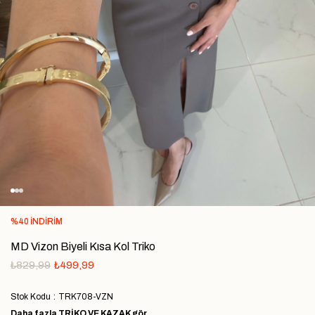
%
40
İNDIRIM
MD Vizon Biyeli Kısa Kol Triko
₺829,99
₺499,99
Stok Kodu
TRK708-VZN
Daha fazla
TRIKO VE KAZAK
gör