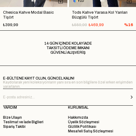
10
Chesica Kahve Modal Basic
Tods Kahve Yarasa Kol Yanları
Tişört
Büzgülü Tişört
₺399,99
₺559,99
₺469,99
%16
14 GÜN İÇİNDE KOLAY İADE
TAKSİTLİ ÖDEME İMKANI
GÜVENLİ ALIŞVERİŞ
E-BÜLTENE KAYIT OLUN, GÜNCEL KALIN!
Kaydolarak yeni koleksiyonların yanı sıra en son bilgilere özel erken erişimden
yararlanın.
YARDIM
KURUMSAL
Bize Ulaşın
Hakkımızda
Teslimat ve İade Biglieri
Üyelik Sözleşmesi
Sipariş Takibi
Gizlilik Politikası
Mesafeli Satış Sözleşmesi