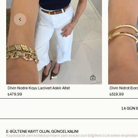
Dlvin Nodre Koyu Lacivert Askılı Atlet
Dlvin Nidrot Bord
₺479,99
₺519,99
14 GÜN İ
E-BÜLTENE KAYIT OLUN, GÜNCEL KALIN!
Kaydolarak yeni koleksiyonların yanı sıra en son bilgilere özel erken erişimden