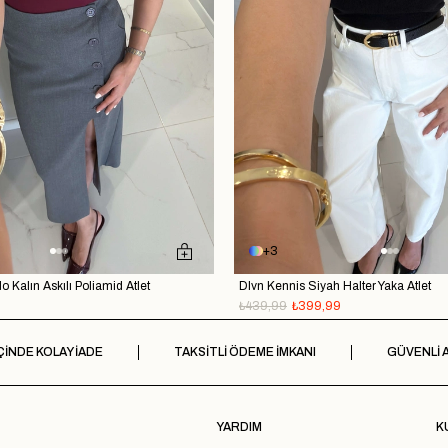
3
o Kalın Askılı Poliamid Atlet
Dlvn Kennis Siyah Halter Yaka Atlet
₺439,99
₺399,99
ÇİNDE KOLAY İADE
TAKSİTLİ ÖDEME İMKANI
GÜVENLİ A
YARDIM
K