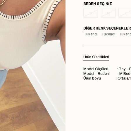
BEDEN
S
M
L
DIĞER RENK SEÇENEKLER
Tükendi
Tükendi
Tükend
Ürün Özellikleri
Model Ölçüleri : Boy : 1
Model Bedeni : M Bed
Ürün boyu : Ortalam