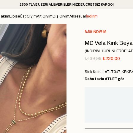
2500 TL VE ÜZERİ ALIŞVERİŞLERİNİZDE ÜCRETSİZ KARGO!
Takım
Elbise
Üst Giyim
Alt Giyim
Dış Giyim
Aksesuar
İndirim
%
50
İNDIRIM
MD Vela Kırık Beya
(İNDİRİMLİ ÜRÜNLERDE İA
₺439,99
₺220,00
Stok Kodu
ATLT047-KRKB
Daha fazla
ATLET
gör