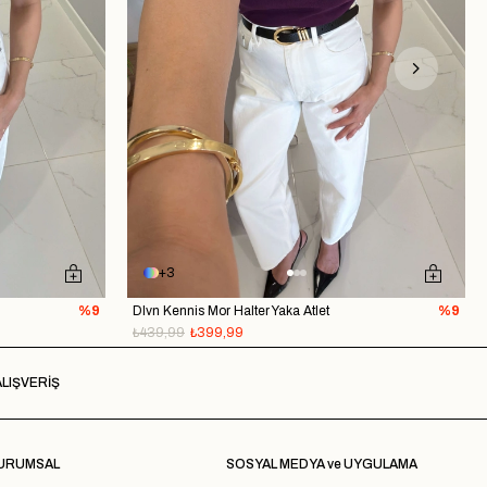
3
%9
Dlvn Kennis Mor Halter Yaka Atlet
%9
₺439,99
₺399,99
LIŞVERİŞ
URUMSAL
SOSYAL MEDYA ve UYGULAMA