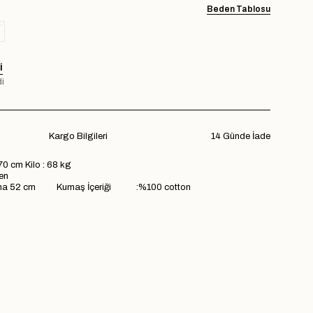
Beden Tablosu
I
i
Kargo Bilgileri
14 Günde İade
70 cm Kilo : 68 kg
en
a 52 cm Kumaş İçeriği :%100 cotton