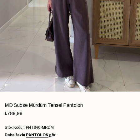
MD Subse Mürdüm Tensel Pantolon
₺789,99
Stok Kodu
PNT646-MRDM
Daha fazla
PANTOLON
gör