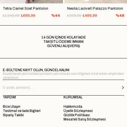
Tetra Camel Süet Pantolon
Nesila Lacivert Palazzo Pantolon
₺1.249,99
₺699,99
%44
₺929,99
₺499,99
%46
14 GÜN İÇİNDE KOLAY İADE
TAKSİTLİ ÖDEME İMKANI
GÜVENLİ ALIŞVERİŞ
E-BÜLTENE KAYIT OLUN, GÜNCEL KALIN!
Kaydolarak yeni koleksiyonların yanı sıra en son bilgilere özel erken erişimden
yararlanın.
YARDIM
KURUMSAL
Bize Ulaşın
Hakkımızda
Teslimat ve İade Biglieri
Üyelik Sözleşmesi
Sipariş Takibi
Gizlilik Politikası
Mesafeli Satış Sözleşmesi