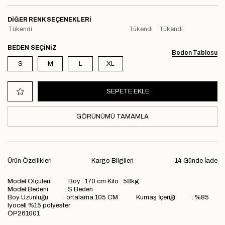
DIĞER RENK SEÇENEKLERI
Tükendi
Tükendi
Tükendi
BEDEN
Beden Tablosu
S
M
L
XL
GÖRÜNÜMÜ TAMAMLA
Ürün Özellikleri
Kargo Bilgileri
14 Günde İade
Model Ölçüleri : Boy : 170 cm Kilo : 58kg
Model Bedeni : S Beden
Boy Uzunluğu : ortalama 105 CM Kumaş İçeriği : %85
lyocell %15 polyester
ÖP261001